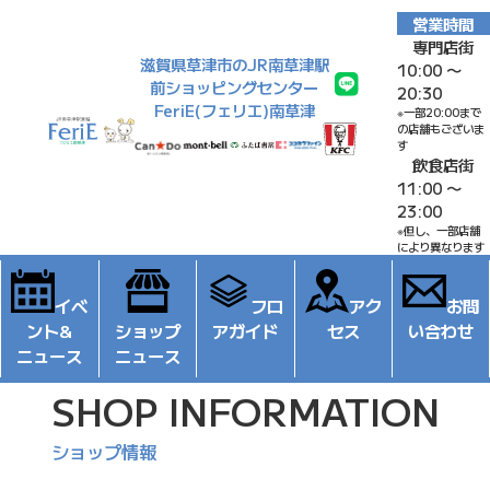
営業時間
専門店街
滋賀県草津市のJR南草津駅
10:00 〜
前ショッピングセンター
20:30
FeriE(フェリエ)南草津
※一部20:00まで
の店舗もございま
す
飲食店街
11:00 〜
23:00
※但し、一部店舗
により異なります
イベ
フロ
アク
お問
ント&
ショップ
アガイド
セス
い合わせ
ニュース
ニュース
SHOP INFORMATION
ショップ情報